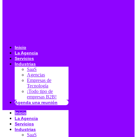
Inicio
La Agencia
Servicios
Industrias
SaaS
Agencias
Empresas de
Tecnología
¡Todo tipo de
empresas B2B!
Agenda una reunión
Inicio
La Agencia
Servicios
Industrias
SaaS