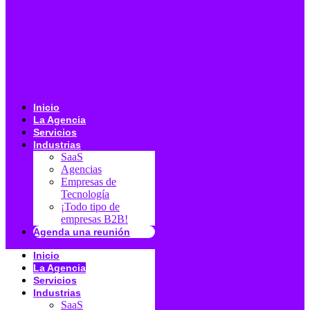
Inicio
La Agencia
Servicios
Industrias
SaaS
Agencias
Empresas de
Tecnología
¡Todo tipo de
empresas B2B!
Agenda una reunión
Inicio
La Agencia
Servicios
Industrias
SaaS