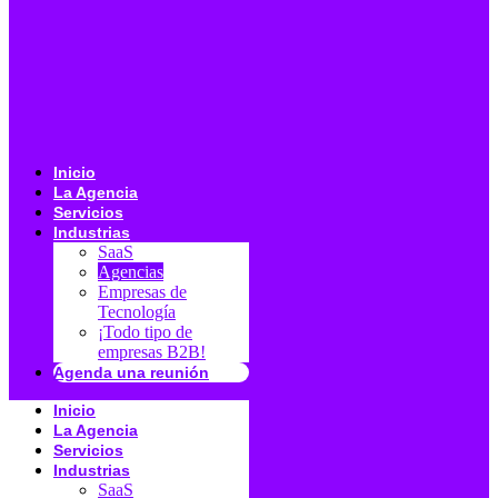
Inicio
La Agencia
Servicios
Industrias
SaaS
Agencias
Empresas de
Tecnología
¡Todo tipo de
empresas B2B!
Agenda una reunión
Inicio
La Agencia
Servicios
Industrias
SaaS