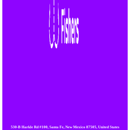
530-B Harkle Rd #100, Santa Fe, New Mexico 87505, United States